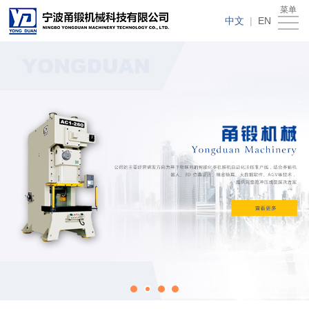
菜单
首
中文
|
EN
页
关
于
产
甬
品
新
锻
中
闻
客
心
资
户
解
讯
应
决
生
用
方
产
联
案
环
系
样
境
我
本